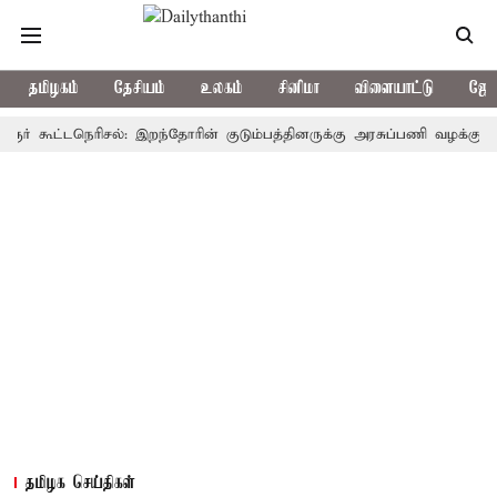
தமிழகம்
தேசியம்
உலகம்
சினிமா
விளையாட்டு
ஜோத
ூட்டநெரிசல்: இறந்தோரின் குடும்பத்தினருக்கு அரசுப்பணி வழக்கு; வரும் 14
தமிழக செய்திகள்