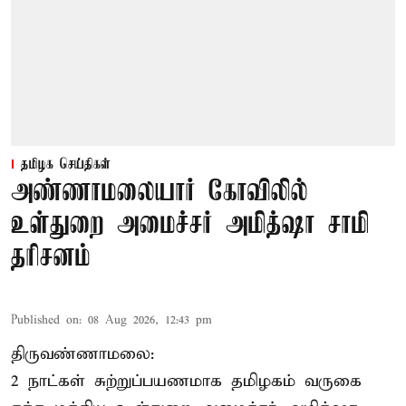
தமிழக செய்திகள்
அண்ணாமலையார் கோவிலில்
உள்துறை அமைச்சர் அமித்ஷா சாமி
தரிசனம்
Published on
:
08 Aug 2026, 12:43 pm
திருவண்ணாமலை:
2 நாட்கள் சுற்றுப்பயணமாக தமிழகம் வருகை