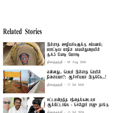
Related Stories
இல்லாத ஊழியர்களுக்கு சம்பளம்;
மராட்டிய மாநில காவல்துறையில்
ரூ.6.5 கோடி மோசடி
தினத்தந்தி
05 Aug 2026
என்னது.. பெயர் இல்லாத ரெயில்
நிலையமா?: ஆச்சரியமா இருக்கே...!
தினத்தந்தி
17 Jul 2026
சட்டமன்றத்த சந்தைக்கடையா
ஆக்கிட்டாங்க - செல்லூர் ராஜு தாக்கு
தினத்தந்தி
13 Jul 2026