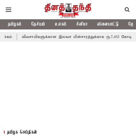
தமிழகம்
தேசியம்
உலகம்
சினிமா
விளையாட்டு
ஜோத
ம்
விவசாயிகளுக்கான இலவச மின்சாரத்துக்காக ரூ.7,432 கோடி ஒதுக்கீ
தமிழக செய்திகள்