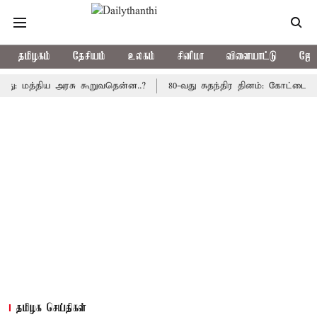
தமிழகம்
தேசியம்
உலகம்
சினிமா
விளையாட்டு
ஜோத
்திய அரசு கூறுவதென்ன..?
80-வது சுதந்திர தினம்: கோட்டை கொத்தளத
தமிழக செய்திகள்