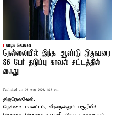
தமிழக செய்திகள்
நெல்லையில் இந்த ஆண்டு இதுவரை
86 பேர் தடுப்பு காவல் சட்டத்தில்
கைது
Published on
:
06 Aug 2026, 4:33 pm
திருநெல்வேலி,
நெல்லை மாவட்டம், வீரவநல்லூர் பகுதியில்
கொலை, கொலை முயற்சி, தொடர் தாக்குதல்,