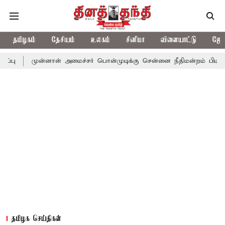
தமிழகம்
தேசியம்
உலகம்
சினிமா
விளையாட்டு
ஜோத
ுன்னாள் அமைச்சர் பொன்முடிக்கு சென்னை நீதிமன்றம் பிடிவாராண்ட்
தமிழக செய்திகள்