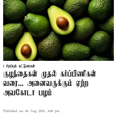
சிறப்புக் கட்டுரைகள்
குழந்தைகள் முதல் கர்ப்பிணிகள்
வரை... அனைவருக்கும் ஏற்ற
அவகோடா பழம்
Published on
:
06 Aug 2026, 4:09 pm