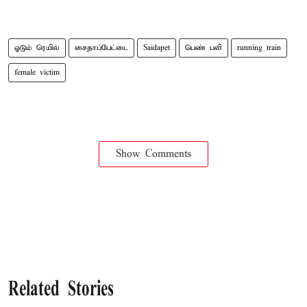
ஓடும் ரெயில்
சைதாப்பேட்டை
Saidapet
பெண் பலி
running train
female victim
Show Comments
Related Stories