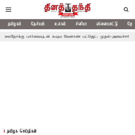
தமிழகம்
தேசியம்
உலகம்
சினிமா
விளையாட்டு
ஜோத
ார்வையுடன் கூடிய வேளாண் பட்ஜெட்: முதல்-அமைச்சர் விஜய்
தமிழ
தமிழக செய்திகள்