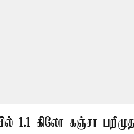
ல் 1.1 கிலோ கஞ்சா பறிமுத