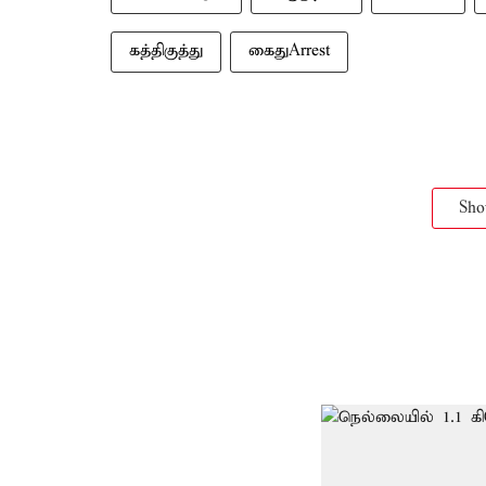
கத்திகுத்து
கைதுArrest
Sh