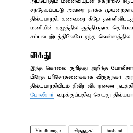
அப்போதும் மனைவியுடன் தகராறில் ஈடுப
சந்தேகப்பட்டு அவரை தாக்க முயன்றதாக
திவ்யபாரதி, கணவரை கீழே தள்ளிவிட்டதுட
மணியின் கழுத்தில் குத்தியதாக தெரிய
சம்பவ இடத்திலேயே ரத்த வெள்ளத்தில் உ
கைது
இந்த கொலை குறித்து அறிந்த போலீசார்
பிரேத பரிசோதனைக்காக விருதுநகர் அர
திவ்யபாரதியிடம் தீவிர விசாரணை நடத்த
போலீசார்
வழக்குப்பதிவு செய்து திவ்ய
Virudhunagar
விருதுநகர்
husband