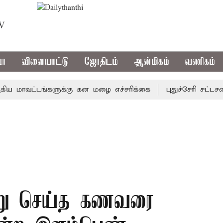
TV
மா
விளையாட்டு
ஜோதிடம்
ஆன்மிகம்
வணிகம்
ாவட்டங்களுக்கு கன மழை எச்சரிக்கை
புதுச்சேரி சட்டசபையி
ாறு செய்த கணவரை