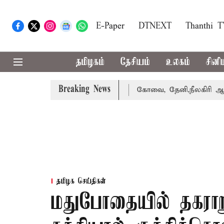
E-Paper
DTNEXT
Thanthi 
தமிழகம்
தேசியம்
உலகம்
சினி
Breaking News
க்கை வாபஸ் பெற்றார் சங்கீதா
கோவை, தேனி,நீலகிரி ஆகிய ம
தமிழக செய்திகள்
மதுபோதையில் தகர