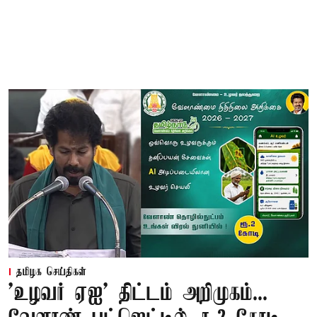
தமிழக செய்திகள்
'உழவர் ஏஐ' திட்டம் அறிமுகம்...