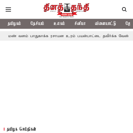
தமிழகம்
தேசியம்
உலகம்
சினிமா
விளையாட்டு
ஜோத
் பாதுகாக்க ரசாயன உரம் பயன்பாட்டை தவிர்க்க வேண்டும்: அமைச்சர
தமிழக செய்திகள்