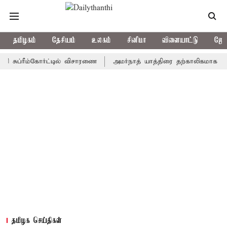
தமிழகம்
தேசியம்
உலகம்
சினிமா
விளையாட்டு
ஜோத
்ரீம்கோர்ட்டில் விசாரணை
அமர்நாத் யாத்திரை தற்காலிகமாக நிறுத்தம்
தமிழக செய்திகள்