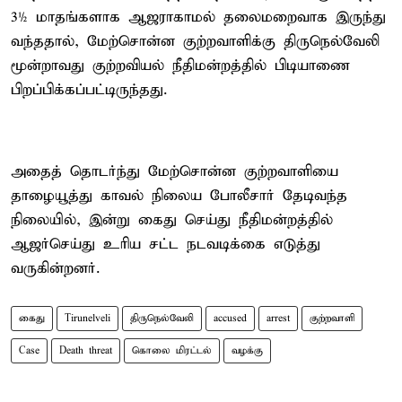
3½ மாதங்களாக ஆஜராகாமல் தலைமறைவாக இருந்து
வந்ததால், மேற்சொன்ன குற்றவாளிக்கு திருநெல்வேலி
மூன்றாவது குற்றவியல் நீதிமன்றத்தில் பிடியாணை
பிறப்பிக்கப்பட்டிருந்தது.
அதைத் தொடர்ந்து மேற்சொன்ன குற்றவாளியை
தாழையூத்து காவல் நிலைய போலீசார் தேடிவந்த
நிலையில், இன்று கைது செய்து நீதிமன்றத்தில்
ஆஜர்செய்து உரிய சட்ட நடவடிக்கை எடுத்து
வருகின்றனர்.
கைது
Tirunelveli
திருநெல்வேலி
accused
arrest
குற்றவாளி
Case
Death threat
கொலை மிரட்டல்
வழக்கு