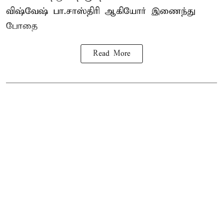
விஷ்வேஷ் பா.சாஸ்திரி ஆகியோர் இணைந்து
போதை
Read More