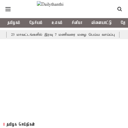
தமிழகம்
தேசியம்
உலகம்
சினிமா
விளையாட்டு
ஜோத
23 மாவட்டங்களில் இரவு 7 மணிவரை மழை பெய்ய வாய்ப்பு
கொரிய 
தமிழக செய்திகள்