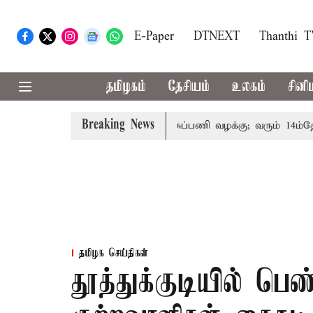
E-Paper
DTNEXT
Thanthi 
தமிழகம்
தேசியம்
உலகம்
சினி
Breaking News
்தோரின் குடும்பத்தினருக்கு அரசுப்பணி வழக்கு; வரும் 14ம்தேதி ச
தமிழக செய்திகள்
தூத்துக்குடியில் ப