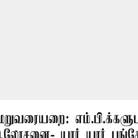
மறுவரையறை: எம்.பி.க்களு
லோசனை- யார் யார் பங்கேற