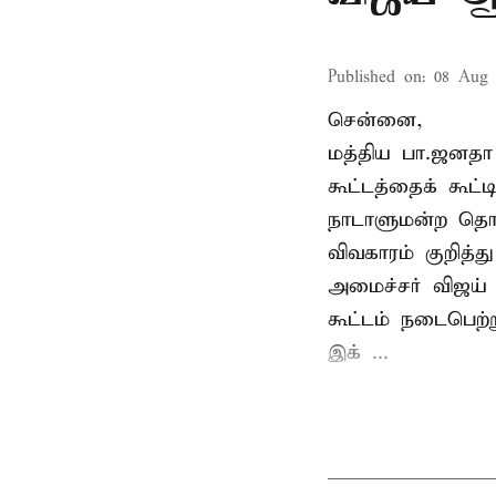
Published on
:
08 Aug 
சென்னை,
மத்திய பா.ஜனத
கூட்டத்தைக் கூட
நாடாளுமன்ற தொக
விவகாரம் குறித்
அமைச்சர் விஜய
கூட்டம் நடைபெற்ற
இக் ...