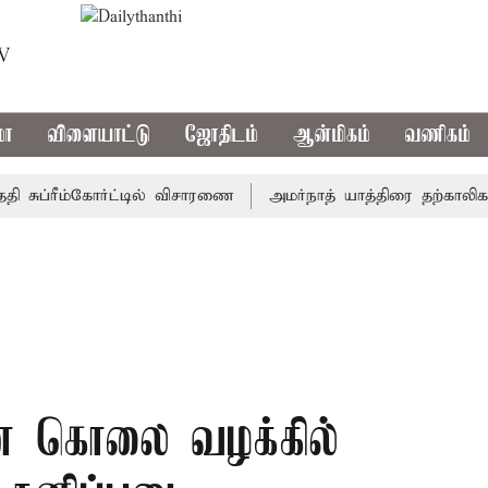
TV
மா
விளையாட்டு
ஜோதிடம்
ஆன்மிகம்
வணிகம்
ுப்ரீம்கோர்ட்டில் விசாரணை
அமர்நாத் யாத்திரை தற்காலிகமாக நி
ெண் கொலை வழக்கில்