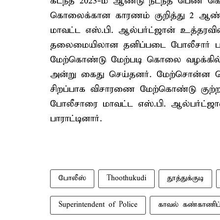
கடந்த 2023-ம் ஆண்டு நடந்த பெண் 
கொலைக்கான காரணம் குறித்து 2 ஆண்டு
மாவட்ட எஸ்.பி. ஆல்பர்ட்ஜான் உத்தரவின
தலைமையிலான தனிப்படை போலீசார் ப
மேற்கொண்டு மேற்படி கொலை வழக்கில் ச
அன்று கைது செய்தனர். மேற்சொன்ன க
சிறப்பாக விசாரணை மேற்கொண்டு குற
போலீசாரை மாவட்ட எஸ்.பி. ஆல்பர்ட்ஜான்
பாராட்டினார்.
போலீஸ்
Thoothukudi
தூத்துக்குடி
Superintendent of Police
காவல் கண்காணிப்