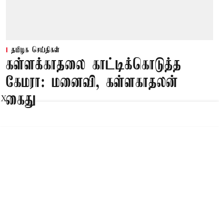
தமிழக செய்திகள்
கள்ளக்காதலை காட்டிக்கொடுத்த
கேமரா: மனைவி, கள்ளகாதலன்
கைது
X
Published on
:
08 Aug 2026, 10:47 am
சூளகிரி,
சூளகிரி அருகே விவசாயி சாவில் திடீர்
திருப்பமாக கள்ளக்காதலை கண்டித்ததால்
இரும்பு கம்பியால் அடித்து கொன்றது
அம்பலமானது. இதுதொடர்பாக மனைவி மற்றும்