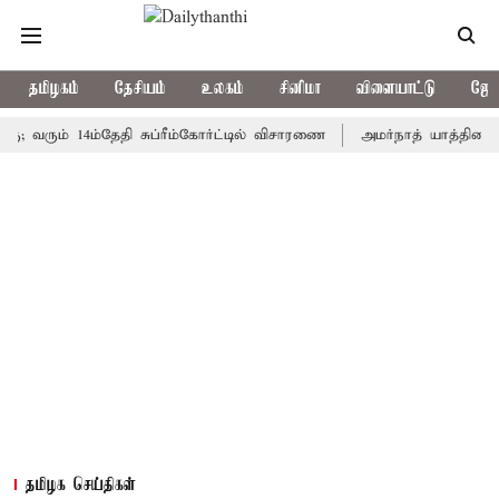
தமிழகம்
தேசியம்
உலகம்
சினிமா
விளையாட்டு
ஜோத
ும் 14ம்தேதி சுப்ரீம்கோர்ட்டில் விசாரணை
அமர்நாத் யாத்திரை தற்காலி
தமிழக செய்திகள்