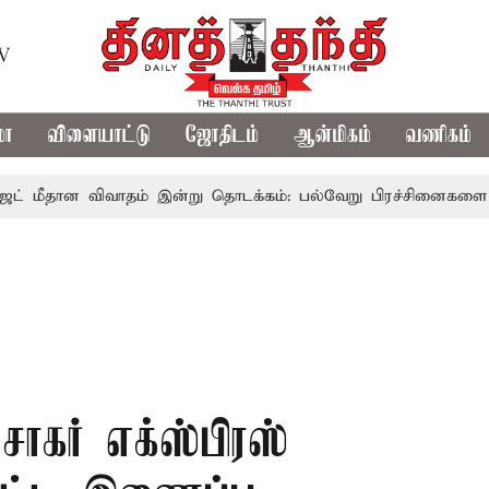
TV
மா
விளையாட்டு
ஜோதிடம்
ஆன்மிகம்
வணிகம்
ன விவாதம் இன்று தொடக்கம்: பல்வேறு பிரச்சினைகளை எழுப்ப எதிர
சாகர் எக்ஸ்பிரஸ்