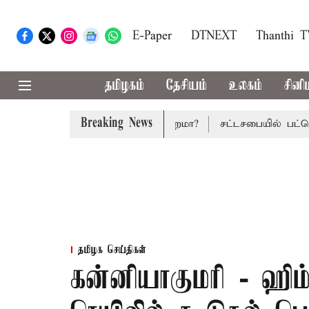
E-Paper
DTNEXT
Thanthi 
தமிழகம்
தேசியம்
உலகம்
சினி
Breaking News
பட்ஜெட்: மாற்றமா?, தடுமாற்றமா?
சட்டசபையில் பட்ஜெட் மீதா
தமிழக செய்திகள்
கன்னியாகுமரி - ஹிம்