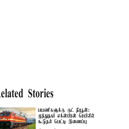
elated Stories
பயணிகளுக்கு குட் நியூஸ்:
முத்துநகர் எக்ஸ்பிரஸ் ரெயிலில்
கூடுதல் பெட்டி இணைப்பு