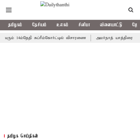
தமிழகம்
தேசியம்
உலகம்
சினிமா
விளையாட்டு
ஜோத
 14ம்தேதி சுப்ரீம்கோர்ட்டில் விசாரணை
அமர்நாத் யாத்திரை தற்காலிகம
தமிழக செய்திகள்