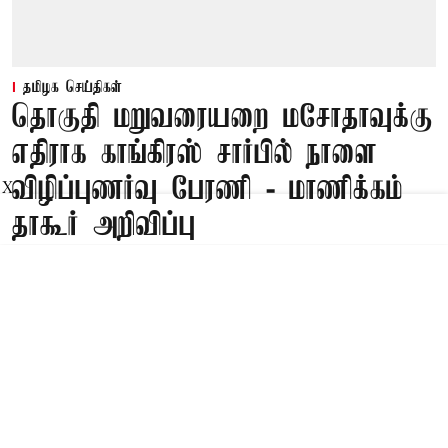
தமிழக செய்திகள்
தொகுதி மறுவரையறை மசோதாவுக்கு
எதிராக காங்கிரஸ் சார்பில் நாளை
விழிப்புணர்வு பேரணி - மாணிக்கம்
X
தாகூர் அறிவிப்பு
Published on
:
08 Aug 2026, 7:37 am
சென்னை,
தொகுதி மறுவரையறை மசோதாவுக்கு எதிராக
காங்கிரஸ் கட்சி சார்பில் 9-ந்தேதி(நாளை)
விழிப்புணர்வு பேரணி நடைபெற உள்ளதாக