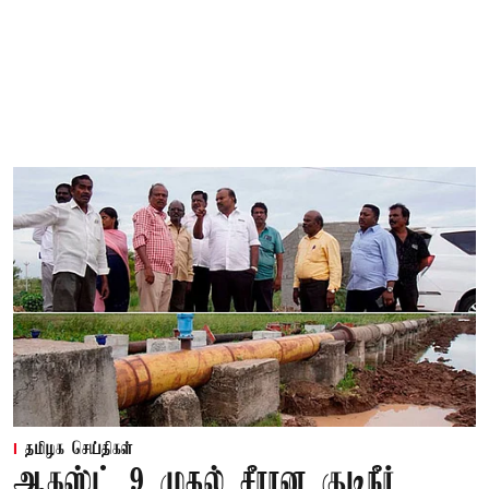
தமிழக செய்திகள்
ஆகஸ்ட் 9 முதல் சீரான குடிநீர்