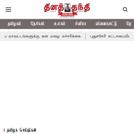
தமிழகம்
தேசியம்
உலகம்
சினிமா
விளையாட்டு
ஜோத
்களுக்கு கன மழை எச்சரிக்கை
புதுச்சேரி சட்டசபையில் வரும் 24ம் 
தமிழக செய்திகள்