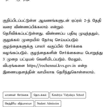
குறிப்பிடப்பட்டுள்ள ஆவணங்களுடன் ஏப்ரல் 2-ந் தேதி
வரை விண்ணப்பிக்கலாம் என்றும்
தெரிவிக்கப்பட்டுள்ளது. விண்ணப்ப பதிவு முடிந்ததும்,
குலுக்கல் முறையில் தேர்வு செய்யப்படும்
குழந்தைகளுக்கு பாலர் வகுப்பில் சேர்க்கை
வழங்கப்படும். குழந்தைகளின் சேர்க்கையை பொறுத்து
3 முறை பட்டியல் வெளியிடப்படும். மேலும்,
விபரங்களை https://rochennai.kvs.gov.in என்ற
இணையதளத்தின் வாயிலாக தெரிந்துகொள்ளலாம்.
மாணவர் சேர்க்கை
தொடக்கம்
Kendriya Vidyalaya School
கேந்திரிய வித்யாலயா
Student Admission