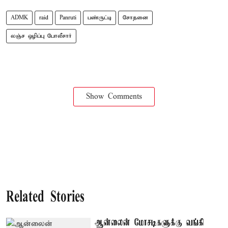
ADMK
raid
Panruti
பண்ருட்டி
சோதனை
லஞ்ச ஒழிப்பு போலீசார்
Show Comments
Related Stories
ஆன்லைன் மோசடிகளுக்கு வங்கி