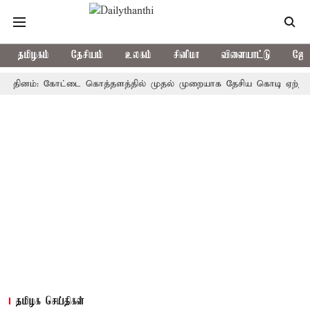
தமிழகம்
தேசியம்
உலகம்
சினிமா
விளையாட்டு
ஜோத
னம்: கோட்டை கொத்தளத்தில் முதல் முறையாக தேசிய கொடி ஏற்றுகிறார், ம
தமிழக செய்திகள்