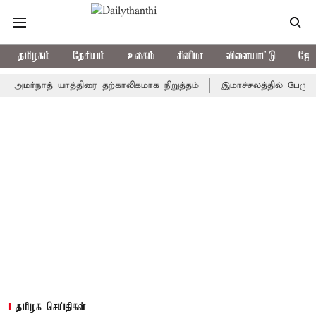
தமிழகம்
தேசியம்
உலகம்
சினிமா
விளையாட்டு
ஜோத
நாத் யாத்திரை தற்காலிகமாக நிறுத்தம்
இமாச்சலத்தில் பேருந்து விபத
தமிழக செய்திகள்