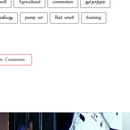
well
Agricultural
commotion
துர்நாற்றம்
்கியது
pump set
Bad smell
foaming
ow Comments