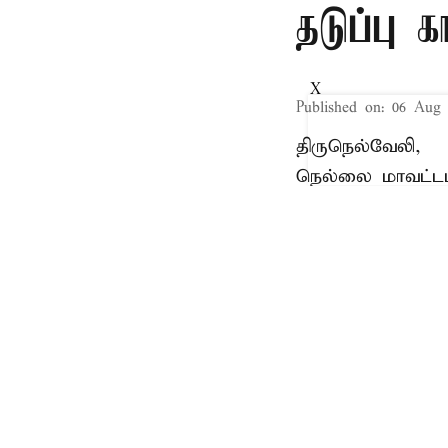
தடுப்பு 
X
Published on
:
06 Aug 
திருநெல்வேலி,
நெல்லை மாவட்டம
தாக்குதல், சொத்த
ஈடுபட்ட 2 பேர் தம