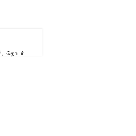
ி, தொடர்
ட்ட வழக்குகளில்
பட்டனர்.