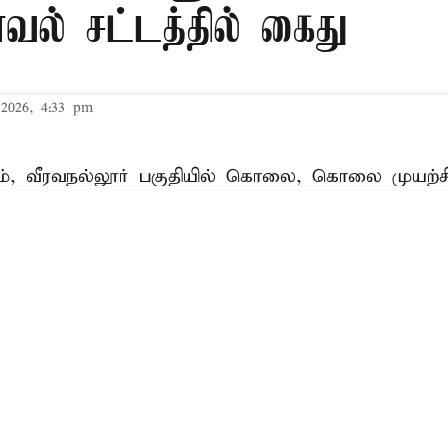
காவல் சட்டத்தில் கைது
2026, 4:33 pm
், வீரவநல்லூர் பகுதியில் கொலை, கொலை முயற்ச
ுச் சேதம் ஏற்படுத்துதல், குற்றமுறு மிரட்டல் உள்ளி
ிழ்நாடு தடுப்பு காவல் சட்டத்தின் கீழ்
கைது
செய்யப்
Read More