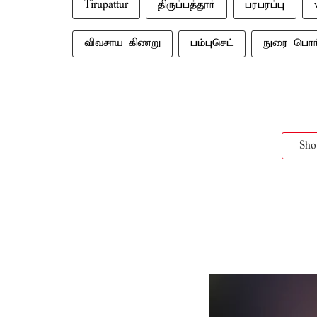
Tirupattur
திருப்பத்தூர்
பரபரப்பு
விவசாய கிணறு
பம்புசெட்
நுரை பொங
Sh