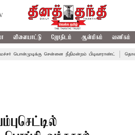
TV
மா
விளையாட்டு
ஜோதிடம்
ஆன்மிகம்
வணிகம்
ொன்முடிக்கு சென்னை நீதிமன்றம் பிடிவாராண்ட்
தொலைநோக்கு
்புசெட்டில்