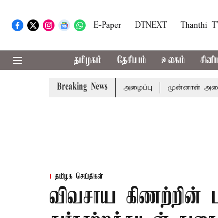
E-Paper
DTNEXT
Thanthi 
தமிழகம்
தேசியம்
உலகம்
சினி
Breaking News
ுக்கு முதல்-அமைச்சர் விஜய் அழைப்பு
முன்னாள் அமைச்சர் ப
தமிழக செய்திகள்
விவசாய கிணற்றின் பம