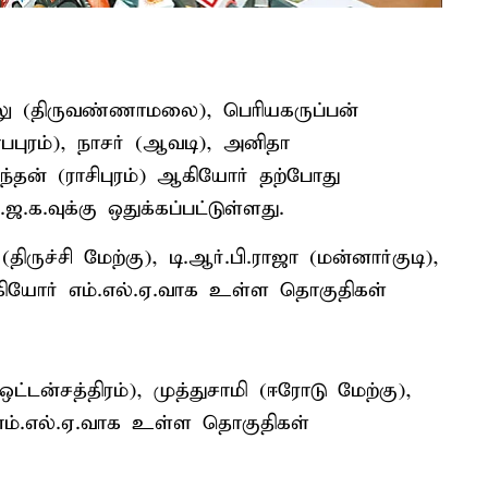
லு (திருவண்ணாமலை), பெரியகருப்பன்
ாபபுரம்), நாசர் (ஆவடி), அனிதா
ேந்தன் (ராசிபுரம்) ஆகியோர் தற்போது
.க.வுக்கு ஒதுக்கப்பட்டுள்ளது.
ுச்சி மேற்கு), டி.ஆர்.பி.ராஜா (மன்னார்குடி),
கியோர் எம்.எல்.ஏ.வாக உள்ள தொகுதிகள்
்டன்சத்திரம்), முத்துசாமி (ஈரோடு மேற்கு),
எம்.எல்.ஏ.வாக உள்ள தொகுதிகள்