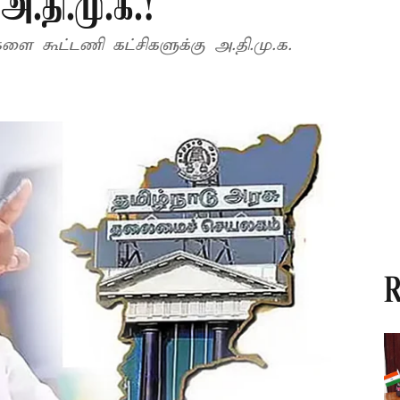
.தி.மு.க.!
ளை கூட்டணி கட்சிகளுக்கு அ.தி.மு.க.
R