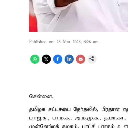
Published on
:
26 Mar 2026, 5:28 am
சென்னை,
தமிழக சட்டசபை தேர்தலில், பிரதான எதிர
பா.ஜ.க., பா.ம.க., அ.ம.மு.க., த.மா.கா
முன்னேற்றக் கழகம், புரட்சி பாரதம் உள