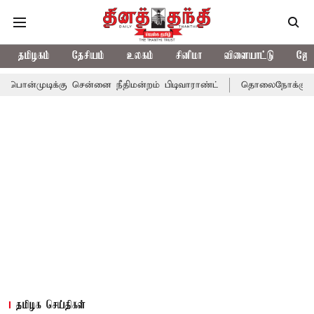
தமிழகம்
தேசியம்
உலகம்
சினிமா
விளையாட்டு
ஜோத
்கு சென்னை நீதிமன்றம் பிடிவாராண்ட்
தொலைநோக்கு பார்வையுடன் க
தமிழக செய்திகள்