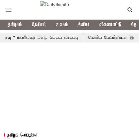
தமிழகம்
தேசியம்
உலகம்
சினிமா
விளையாட்டு
ஜோத
 7 மணிவரை மழை பெய்ய வாய்ப்பு
கொரிய பேட்மிண்டன் இறுதி போட்ட
தமிழக செய்திகள்