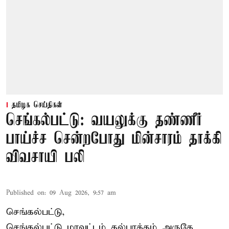
தமிழக செய்திகள்
செங்கல்பட்டு: வயலுக்கு தண்ணீர்
பாய்ச்ச சென்றபோது மின்சாரம் தாக்கி
விவசாயி பலி
Published on
:
09 Aug 2026, 9:57 am
செங்கல்பட்டு,
செங்கல்பட்டு
மாவட்டம் கல்பாக்கம் அருகே