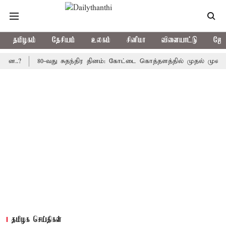
தமிழகம்
தேசியம்
உலகம்
சினிமா
விளையாட்டு
ஜோத
80-வது சுதந்திர தினம்: கோட்டை கொத்தளத்தில் முதல் முறையாக தேச
தமிழக செய்திகள்