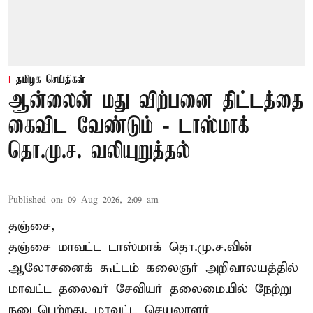
தமிழக செய்திகள்
ஆன்லைன் மது விற்பனை திட்டத்தை
கைவிட வேண்டும் - டாஸ்மாக்
தொ.மு.ச. வலியுறுத்தல்
Published on
:
09 Aug 2026, 2:09 am
தஞ்சை,
தஞ்சை மாவட்ட டாஸ்மாக் தொ.மு.ச.வின்
ஆலோசனைக் கூட்டம் கலைஞர் அறிவாலயத்தில்
மாவட்ட தலைவர் சேவியர் தலைமையில் நேற்று
நடைபெற்றது. மாவட்ட செயலாளர்