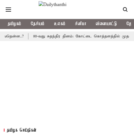
தமிழகம்
தேசியம்
உலகம்
சினிமா
விளையாட்டு
ஜோத
்ன..?
80-வது சுதந்திர தினம்: கோட்டை கொத்தளத்தில் முதல் முறையா
தமிழக செய்திகள்