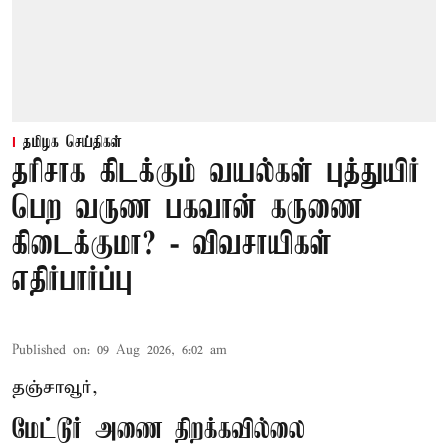
தமிழக செய்திகள்
தரிசாக கிடக்கும் வயல்கள் புத்துயிர்
பெற வருண பகவான் கருணை
கிடைக்குமா? - விவசாயிகள்
எதிர்பார்ப்பு
Published on
:
09 Aug 2026, 6:02 am
தஞ்சாவூர்,
மேட்டூர் அணை திறக்கவில்லை