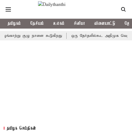
தமிழகம்
தேசியம்
உலகம்
சினிமா
விளையாட்டு
ஜோத
காற்று குழு நாளை கூடுகிறது
ஒரு தேர்தலில்கூட அதிமுக வெற்றிபெறவில
தமிழக செய்திகள்