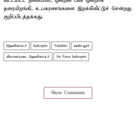
வட்டமிட்ட நிலையில், ஒன்றன் பின் ஒன்றாக
தரையிறங்கி, உபகரணங்களை இறக்கிவிட்டுச் சென்றது
குறிப்பிடத்தக்கது.
ஹெலிகாப்டர்
helicopter
Vandalur
வண்டலூர்
விமானப்படை ஹெலிகாப்டர்
Air Force helicopter
Show Comments