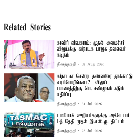
Related Stories
காவிரி விவகாரம்: முதல் அமைச்சர்
விஜய்க்கு கர்நாடக பாஜக தலைவர்
கடிதம்
தினத்தந்தி
02 Aug 2026
கர்நாடகா சென்று தண்ணீரை தூக்கிட்டு
வரப்போறீங்களா? – விஜய்
பயணத்திற்கு பெ. சண்முகம் கடும்
எதிர்ப்பு
தினத்தந்தி
31 Jul 2026
டாஸ்மாக் ஊழியர்களுக்கு அக்டோபர்
1-ந் தேதி முதல் இ.எஸ்.ஐ. திட்டம்
தினத்தந்தி
23 Jul 2026