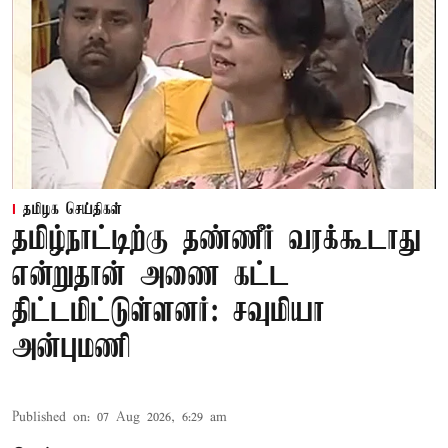
தமிழக செய்திகள்
தமிழ்நாட்டிற்கு தண்ணீர் வரக்கூடாது
என்றுதான் அணை கட்ட
திட்டமிட்டுள்ளனர்: சவுமியா
அன்புமணி
Published on
:
07 Aug 2026, 6:29 am