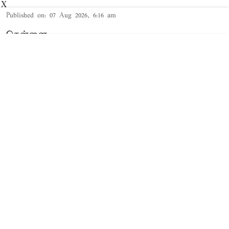
X
Published on
:
07 Aug 2026, 6:16 am
சென்னை,
தமிழக முதல்-அமைச்சர் விஜய் மற்றும் அவரது
மனைவி சங்கீதா தொடர்பான விவாகரத்து வழக்கு
செங்கல்பட்டு கோர்ட்டில் விசாரணையில் உள்ளது.
விவாகரத்து கோரி மனு
த.வெ.க. தலைவரும், தமிழக முதல்-
அமைச்சருமான விஜய்க்கும், அவரது மனைவி
சங்கீதாவுக்கும் இடையே கருத்து வேறுபாடு
ஏற்பட்டதாக கூறப்பட்டநிலையில், சங்கீதா,
விவாகரத்து கோரி செங்கல்பட்டு குடும்ப நல
கோர்ட்டில் மனு தாக்கல் செய்தார்.
Read More