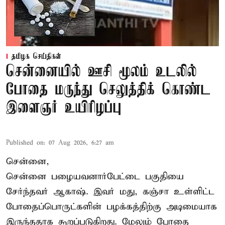
தமிழக செய்திகள்
சென்னையில் ஊசி மூலம் உடலில்
போதை மருந்து செலுத்திக் கொண்ட
இளைஞர் உயிரிழப்பு
Published on
:
07 Aug 2026, 6:27 am
சென்னை,
சென்னை பழையவனார்பேட்டை பகுதியை
சேர்ந்தவர் ஆகாஷ். இவர் மது, கஞ்சா உள்ளிட்ட
போதைப்பொருட்களின் பழக்கத்திற்கு அடிமையாக
இருந்ததாக கூறப்படுகிறது. மேலும் போதை