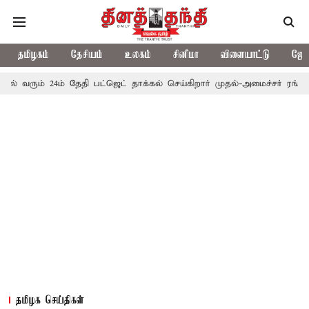
தமிழகம்
தேசியம்
உலகம்
சினிமா
விளையாட்டு
ஜோத
் 24ம் தேதி பட்ஜெட் தாக்கல் செய்கிறார் முதல்-அமைச்சர் ரங்கசாமி
எ
தமிழக செய்திகள்