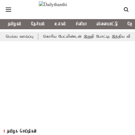
தமிழகம்
தேசியம்
உலகம்
சினிமா
விளையாட்டு
ஜோத
்ய வாய்ப்பு
கொரிய பேட்மிண்டன் இறுதி போட்டி; இந்திய வீராங்கன
தமிழக செய்திகள்