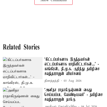
Show Comments
Related Stories
‘கிட்டப்பர்களாக இருந்தவர்கள்
எட்டப்பர்களாக மாறிவிட்டார்கள்...’ -
காங்கிரஸ், தி.மு.க. குறித்து தமிழிசை
சவுந்தரராஜன் விமர்சனம்
தினத்தந்தி
03 Aug 2026
‘அனிதா ராதாகிருஷ்ணன் கைது
செய்யப்பட வேண்டியவர்’ - தமிழிசை
சவுந்தரராஜன் தாக்கு
அரசியல் செய்திப்பிரிவு
04 Jul 2026