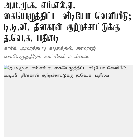
அ.ம.மு.க. எம்.எல்.ஏ.
கையெழுத்திட்ட வீடியோ வெளியீடு;
டி.டி.வி. தினகரன் குற்றச்சாட்டுக்கு
த.வெ.க. பதிலடி
காரில் அமர்ந்தபடி கடிதத்தில், காமராஜ்
கையெழுத்திடும் காட்சிகள் உள்ளன.