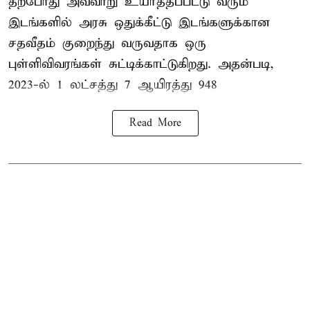
தற்போது அவ்வாறு உயர்த்தப்பட்டு வரும்
இடங்களில் அரசு ஒதுக்கீட்டு இடங்களுக்கான
சதவீதம் குறைந்து வருவதாக ஒரு
புள்ளிவிவரங்கள் சுட்டிக்காட்டுகிறது. அதன்படி,
2023-ல் 1 லட்சத்து 7 ஆயிரத்து 948
Read More