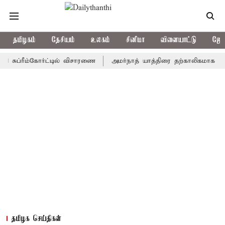
தமிழகம்
தேசியம்
உலகம்
சினிமா
விளையாட்டு
ஜோத
்ரீம்கோர்ட்டில் விசாரணை
அமர்நாத் யாத்திரை தற்காலிகமாக நிறுத்தம்
தமிழக செய்திகள்