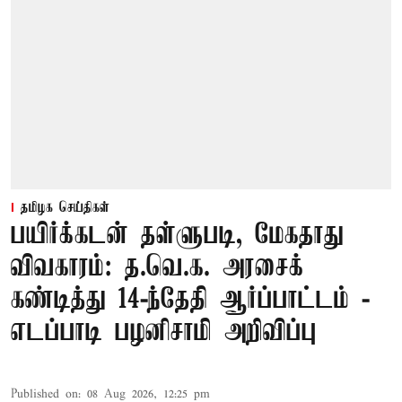
தமிழக செய்திகள்
பயிர்க்கடன் தள்ளுபடி, மேகதாது
விவகாரம்: த.வெ.க. அரசைக்
கண்டித்து 14-ந்தேதி ஆர்ப்பாட்டம் -
எடப்பாடி பழனிசாமி அறிவிப்பு
Published on
:
08 Aug 2026, 12:25 pm