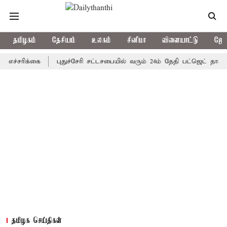
தமிழகம்
தேசியம்
உலகம்
சினிமா
விளையாட்டு
ஜோத
ிக்கை
புதுச்சேரி சட்டசபையில் வரும் 24ம் தேதி பட்ஜெட் தாக்கல் செய
தமிழக செய்திகள்