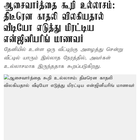
ஆசைவார்த்தை கூறி உல்லாசம்:
திடீரென காதலி விலகியதால்
வீடியோ எடுத்து மிரட்டிய
என்ஜினீயரிங் மாணவர்
தேனியில் உள்ள ஒரு வீட்டிற்கு அழைத்து சென்று
வீட்டில் யாரும் இல்லாத நேரத்தில், அவர்கள்
உல்லாசமாக இருந்ததாக கூறப்படுகிறது.