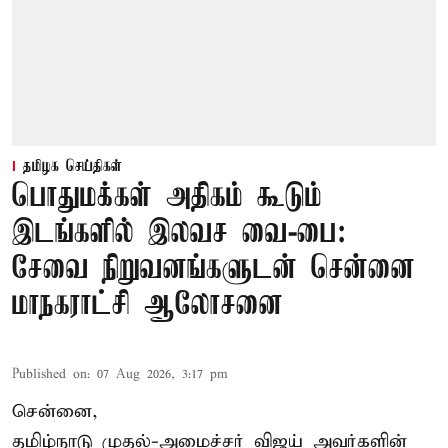
தமிழக செய்திகள்
பொதுமக்கள் அதிகம் கூடும்
இடங்களில் இலவச வை-பை:
சேவை நிறுவனங்களுடன் சென்னை
மாநகராட்சி ஆலோசனை
Published on
:
07 Aug 2026, 3:17 pm
சென்னை,
தமிழ்நாடு முதல்-அமைச்சர் விஜய் அவர்களின்