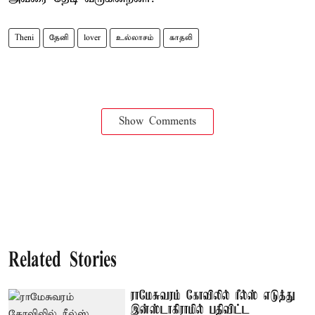
Theni
தேனி
lover
உல்லாசம்
காதலி
Show Comments
Related Stories
ராமேசுவரம் கோவிலில் ரீல்ஸ் எடுத்து
இன்ஸ்டாகிராமில் பதிவிட்ட