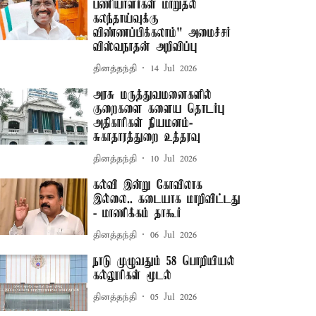
பணியாளர்கள் மாறுதல்
கலந்தாய்வுக்கு
விண்ணப்பிக்கலாம்" அமைச்சர்
விஸ்வநாதன் அறிவிப்பு
தினத்தந்தி
14 Jul 2026
அரசு மருத்துவமனைகளில்
குறைகளை களைய தொடர்பு
அதிகாரிகள் நியமனம்-
சுகாதாரத்துறை உத்தரவு
தினத்தந்தி
10 Jul 2026
கல்வி இன்று கோவிலாக
இல்லை.. கடையாக மாறிவிட்டது
- மாணிக்கம் தாகூர்
தினத்தந்தி
06 Jul 2026
நாடு முழுவதும் 58 பொறியியல்
கல்லூரிகள் மூடல்
தினத்தந்தி
05 Jul 2026