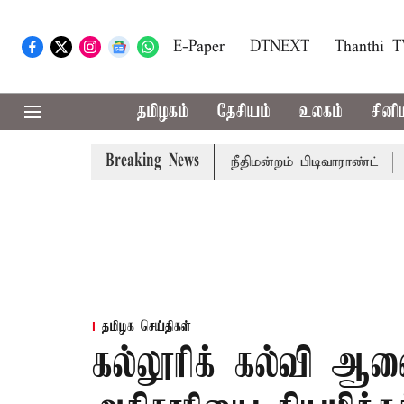
E-Paper
DTNEXT
Thanthi 
தமிழகம்
தேசியம்
உலகம்
சினி
Breaking News
ர் பொன்முடிக்கு சென்னை நீதிமன்றம் பிடிவாராண்ட்
தொலைநோ
தமிழக செய்திகள்
கல்லூரிக் கல்வி 