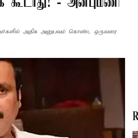
க் கூடாது! - அன்புமணி
R