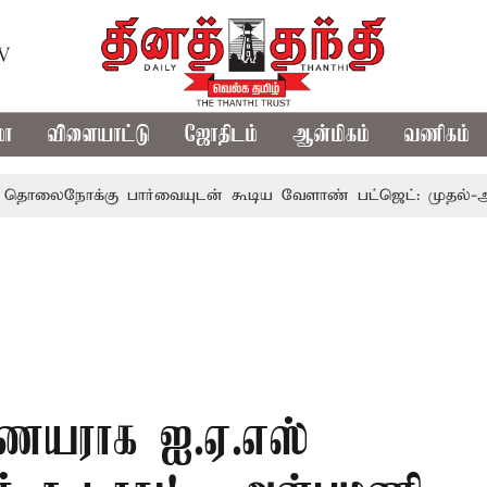
TV
மா
விளையாட்டு
ஜோதிடம்
ஆன்மிகம்
வணிகம்
க்கு பார்வையுடன் கூடிய வேளாண் பட்ஜெட்: முதல்-அமைச்சர்
ஆணையராக ஐ.ஏ.எஸ்