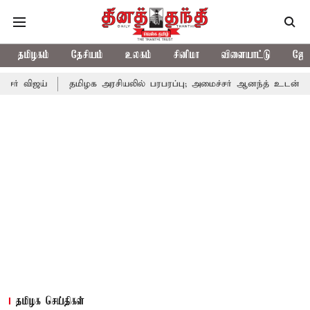
தமிழகம்
தேசியம்
உலகம்
சினிமா
விளையாட்டு
ஜோத
்
தமிழக அரசியலில் பரபரப்பு; அமைச்சர் ஆனந்த் உடன் சி.வி. சண்மு
தமிழக செய்திகள்