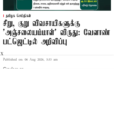
தமிழக செய்திகள்
சிறு, குறு விவசாயிகளுக்கு
'அஞ்சலையம்மாள்' விருது: வேளாண்
பட்ஜெட்டில் அறிவிப்பு
X
Published on
:
06 Aug 2026, 5:53 am
சென்னை,
தமிழக சட்டசபையில் நேற்று 2026-27-ம்
ஆண்டுக்கான த.வெ.க. அரசின் முதல் 'பட்ஜெட்'
தாக்கல் செய்யப்பட்டது. இந்த நிலையில்,
சட்டசபையில் 2026-27-ம் ஆண்டுக்கான வேளாண்
பட்ஜெட்டை வேளாண் துறை அமைச்சர் வினோத்