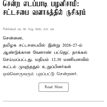
சென்ற எடப்பாடி பழனிசாமி:
சட்டசபை வளாகத்தில் ருசிகரம்
Published on
:
06 Aug 2026, 8:41 am
சென்னை,
தமிழக சட்டசபையில் இன்று 2026-27-ம்
ஆண்டுக்கான
வேளாண் பட்ஜெட் தாக்கல்
செய்யப்பட்டது. மதியம் 12.30 மணியளவில்
கூட்டம் முடிந்ததும் உறுப்பினர்கள்
ஒவ்வொருவரும் புறப்பட்டு சென்றனர்.
Read More