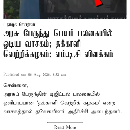
தமிழக செய்திகள்
அரசு பேருந்து பெயர் பலகையில்
ஓடிய வாசகம்; தக்காளி
வெற்றிக்கழகம்: எம்.டி.சி விளக்கம்
Published on
:
06 Aug 2026, 8:32 am
சென்னை,
அரசுப் பேருந்தின் டிஜிட்டல் பலகையில்
ஒளிபரப்பான ‘தக்காளி வெற்றிக் கழகம்’ என்ற
வாசகத்தால் தவெகவினர் அதிர்ச்சி அடைந்தனர்.
Read More