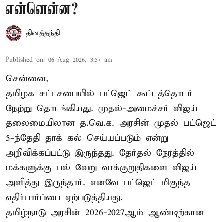
என்னென்ன?
தினத்தந்தி
Published on
:
06 Aug 2026, 3:57 am
சென்னை,
தமிழக சட்டசபையில் பட்ஜெட் கூட்டத்தொடர்
நேற்று தொடங்கியது. முதல்-அமைச்சர் விஜய்
தலைமையிலான த.வெ.க. அரசின் முதல் பட்ஜெட்
5-ந்தேதி தாக் கல் செய்யப்படும் என்று
அறிவிக்கப்பட்டு இருந்தது. தேர்தல் நேரத்தில்
மக்களுக்கு பல் வேறு வாக்குறுதிகளை விஜய்
அளித்து இருந்தார். எனவே பட்ஜெட் மிகுந்த
எதிர்பார்ப்பை ஏற்படுத்தியது.
தமிழ்நாடு அரசின் 2026-2027ஆம் ஆண்டிற்கான