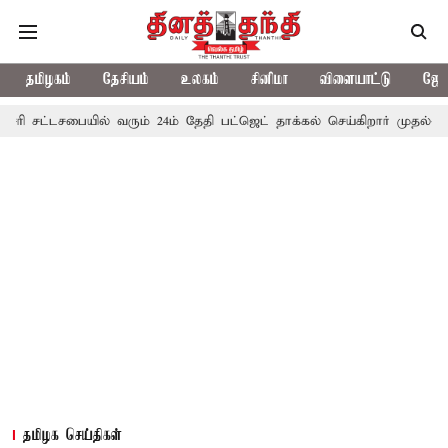
தமிழகம்
தேசியம்
உலகம்
சினிமா
விளையாட்டு
ஜோத
சட்டசபையில் வரும் 24ம் தேதி பட்ஜெட் தாக்கல் செய்கிறார் முதல்-அமைச்சர்
தமிழக செய்திகள்