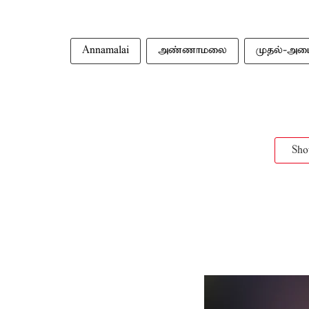
Annamalai
அண்ணாமலை
முதல்-அமை
Sh