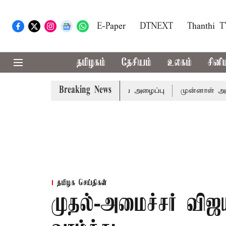
E-Paper
DTNEXT
Thanthi 
தமிழகம்
தேசியம்
உலகம்
சினி
Breaking News
ுக்கு முதல்-அமைச்சர் விஜய் அழைப்பு
முன்னாள் அமைச்சர் ப
தமிழக செய்திகள்
முதல்-அமைச்சர் வ