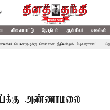
TV
மா
விளையாட்டு
ஜோதிடம்
ஆன்மிகம்
வணிகம்
ொன்முடிக்கு சென்னை நீதிமன்றம் பிடிவாராண்ட்
தொலைநோக்கு
ிஜய்க்கு அண்ணாமலை