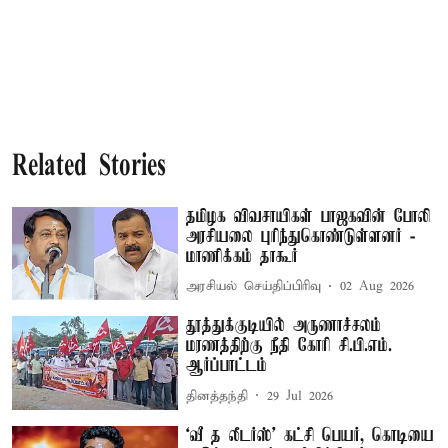
Related Stories
தமிழக விவசாயிகள் பாஜகவின் போலி
அரசியலை புரிந்துகொண்டுள்ளனர் -
மாணிக்கம் தாகூர்
அரசியல் செய்திப்பிரிவு
02 Aug 2026
தூத்துக்குடியில் அருணாச்சலம்
மரணத்திற்கு நீதி கோரி சி.பி.எம்.
ஆர்ப்பாட்டம்
தினத்தந்தி
29 Jul 2026
‘வீ த லீடர்ஸ்' கட்சி பெயர், கொடியை