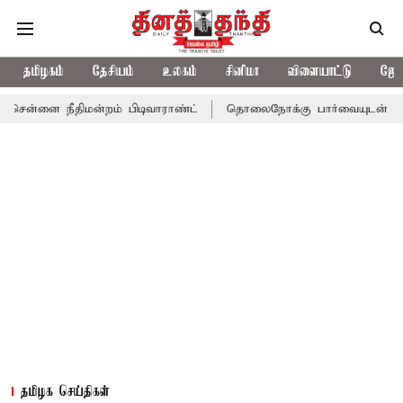
தமிழகம்
தேசியம்
உலகம்
சினிமா
விளையாட்டு
ஜோத
திமன்றம் பிடிவாராண்ட்
தொலைநோக்கு பார்வையுடன் கூடிய வேளாண் ப
தமிழக செய்திகள்