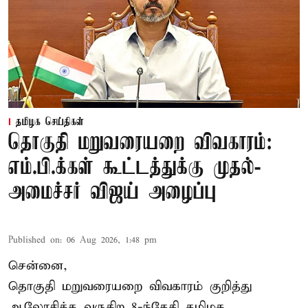
தமிழக செய்திகள்
தொகுதி மறுவரையறை விவகாரம்:
எம்.பி.க்கள் கூட்டத்துக்கு முதல்-
அமைச்சர் விஜய் அழைப்பு
Published on
:
06 Aug 2026, 1:48 pm
சென்னை,
தொகுதி மறுவரையறை விவகாரம் குறித்து
ஆலோசிக்க வருகிற 8-ந்தேதி தமிழக