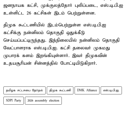
ஜனநாயக கட்சி, முக்குலத்தோர் புலிப்படை, எஸ்.டி.பி.ஐ
உள்ளிட்ட 26 கட்சிகள் இடம் பெற்றுள்ளன.
திமுக கூட்டணியில் இடம்பெற்றுள்ள எஸ்.டி.பி.ஐ
கட்சிக்கு நன்னிலம் தொகுதி ஒதுக்கீடு
செய்யப்பட்டிருந்தது. இந்நிலையில் நன்னிலம் தொகுதி
வேட்பாளராக எஸ்.டி.பி.ஐ. கட்சி தலைவர் முகமது
முபாரக் களம் இறங்கியுள்ளார். இவர் திமுகவின்
உதயசூரியன் சின்னத்தில் போட்டியிடுகிறார்.
தமிழக சட்டசபை தேர்தல்
திமுக கூட்டணி
DMK Alliance
எஸ்.டி.பி.ஐ.
SDPI Party
2026 assembly election