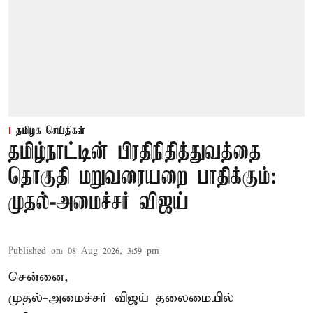
தமிழக செய்திகள்
தமிழ்நாட்டின் பிரதிநிதித்துவத்தை
தொகுதி மறுவரையறை பாதிக்கும்:
முதல்-அமைச்சர் விஜய்
Published on
:
08 Aug 2026, 3:59 pm
சென்னை,
முதல்-அமைச்சர் விஜய் தலைமையில்