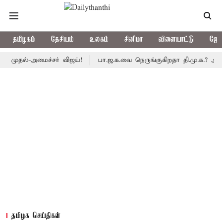
தமிழகம்
தேசியம்
உலகம்
சினிமா
விளையாட்டு
ஜோத
ல்-அமைச்சர் விஜய்!
பா.ஜ.க.வை நெருங்குகிறதா தி.மு.க.? அனைத்துக்க
தமிழக செய்திகள்