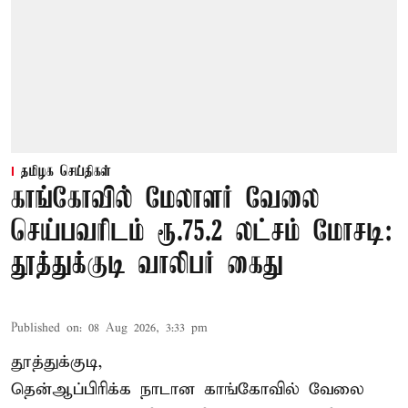
தமிழக செய்திகள்
காங்கோவில் மேலாளர் வேலை
செய்பவரிடம் ரூ.75.2 லட்சம் மோசடி:
தூத்துக்குடி வாலிபர் கைது
Published on
:
08 Aug 2026, 3:33 pm
தூத்துக்குடி,
தென்ஆப்பிரிக்க நாடான
காங்கோ
வில் வேலை