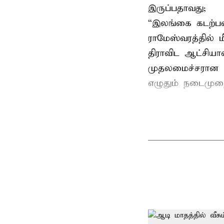
இருப்பதாவது;
“இலங்கை கடற்பட
ராமேஸ்வரத்தில் 
திராவிட ஆட்சிய
முதலமைச்சரான ப
எழுதும் நடைமுற