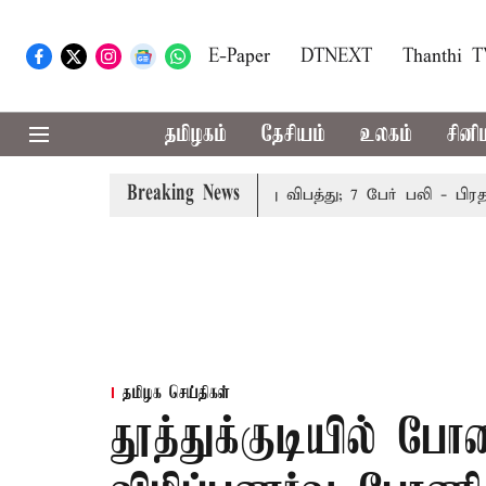
E-Paper
DTNEXT
Thanthi 
தமிழகம்
தேசியம்
உலகம்
சினி
Breaking News
தம்
இமாச்சலத்தில் பேருந்து விபத்து; 7 பேர் பலி - பிரதமர்
தமிழக செய்திகள்
தூத்துக்குடியில் போ