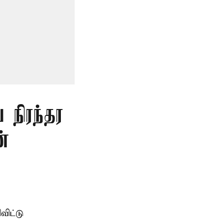
 நிரந்தர
்
ிட்டு