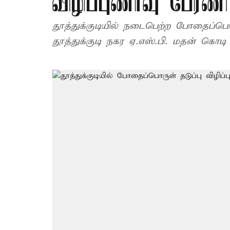
விழிப்புணர்வு பேரணி
தூத்துக்குடியில் நடைபெற்ற போதைப்பொர
தூத்துக்குடி நகர ஏ.எஸ்.பி. மதன் கொட