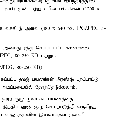
 செல்லுபடியாகக்கூடியதுமான இயந்திரத்தால்
Passport) முன் மற்றும் பின் பக்கங்கள் (1200 x
ுச்சீட்டு அளவு (480 x 640 px. JPG/JPEG 5-
நகல் அல்லது ரத்து செய்யப்பட்ட காசோலை
/JPEG, 80-250 KB மற்றும்
G/JPEG, 80-250 KB)
ப்பட்ட ஹஜ் பயணிகள் இரண்டு புறப்பாட்டு
அடிப்படையில் தேர்ந்தெடுக்கலாம்.
திய ஹஜ் குழு மூலமாக பயணத்தை
ந்திய ஹஜ் குழு செயற்படுத்தி வருகிறது.
ிய ஹஜ் குழுவின் இணையதள முகவரி