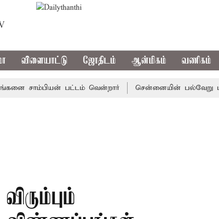
TV
மா
விளையாட்டு
ஜோதிடம்
ஆன்மிகம்
வணிகம்
 சாம்பியன் பட்டம் வென்றார்
சென்னையின் பல்வேறு பகுதி
ிரும்பும்