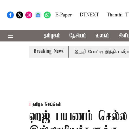
E-Paper
DTNEXT
Thanthi 
தமிழகம்
தேசியம்
உலகம்
சினி
Breaking News
ப்பு
கொரிய பேட்மிண்டன் இறுதி போட்டி; இந்திய வீராங்கனை
தமிழக செய்திகள்
ஹஜ் பயணம் செல்ல வ