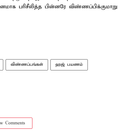
மாக பரிசீலித்த பின்னரே விண்ணப்பிக்குமாறு
விண்ணப்பங்கள்
ஹஜ் பயணம்
ow Comments