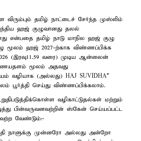
ரும்பும் தமிழ் நாட்டைச் சேர்ந்த முஸ்லிம்
இந்திய ஹஜ் குழுவானது தலல்
து என்பதை தமிழ் நாடு மாநில ஹஜ் குழு
ுழு மூலம் ஹஜ் 2027-ற்காக விண்ணப்பிக்க
07.2026 (இரவு11.59 வரை) முடிய ஆன்லைன்
ணையதளம் மூலம் அதவது
ணையம் வழியாக (அல்லது) HAJ SUVIDHA"
் பூர்த்தி செய்து விண்ணப்பிக்கலாம்.
திபடுத்திக்கொள்ள வழிகாட்டுதல்கள் மற்றும்
்து பின்வருவனவற்றின் ஸ்கேன் செய்யப்பட்ட
ேற்ற வேண்டும்:-
றுதி நாளுக்கு முன்னரோ அல்லது அன்றோ