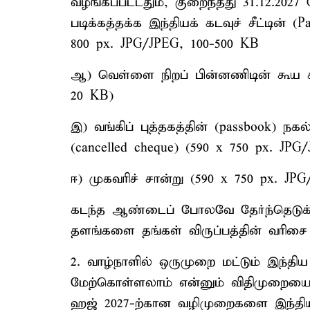
வழங்கப்பட்டதும், குறைந்தது 31.12.2027
படிக்கத்தக்க இந்தியக் கடவுச் சீட்டின் (
800 px. JPG/JPEG, 100-500 KB
ஆ) வெள்ளை நிறப் பின்னணிடின் கூய கடவ
20 KB)
இ) வங்கிப் புத்தகத்தின் (passbook) 
(cancelled cheque) (590 x 750 px. JPG
ஈ) முகவரிச் சான்று (590 x 750 px. JP
கடந்த ஆண்டைப் போலவே தேர்ந்தெடுக்க
தளங்களை தங்கள் விருப்பத்தின் வரிசை 
2. வாழ்நாளில் ஒருமுறை மட்டும் இந்
மேற்கொள்ளலாம் என்னும் விதிமுறையை இ
ஹஜ் 2027-ற்கான வழிமுறைகளை இந்த