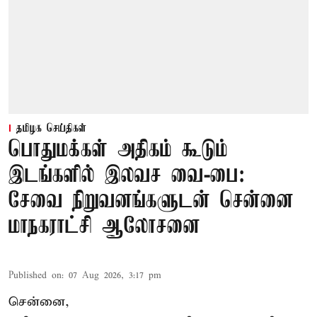
தமிழக செய்திகள்
பொதுமக்கள் அதிகம் கூடும்
இடங்களில் இலவச வை-பை:
சேவை நிறுவனங்களுடன் சென்னை
மாநகராட்சி ஆலோசனை
Published on
:
07 Aug 2026, 3:17 pm
சென்னை,