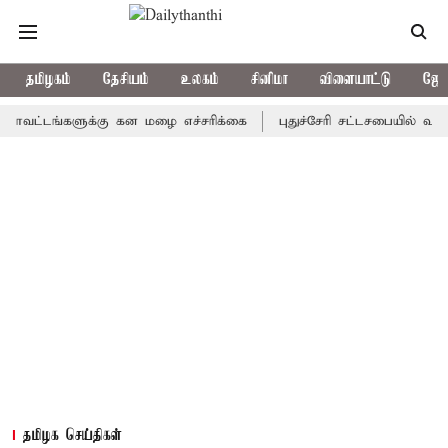
தமிழகம்
தேசியம்
உலகம்
சினிமா
விளையாட்டு
ஜோத
ங்களுக்கு கன மழை எச்சரிக்கை
புதுச்சேரி சட்டசபையில் வரும் 24ம்
தமிழக செய்திகள்