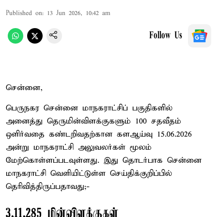
Published on
:
13 Jun 2026, 10:42 am
Follow Us
சென்னை,
பெருநகர சென்னை மாநகராட்சிப் பகுதிகளில்
அனைத்து தெருமின்விளக்குகளும் 100 சதவீதம்
ஒளிர்வதை கண்டறிவதற்கான களஆய்வு 15.06.2026
அன்று மாநகராட்சி அலுவலர்கள் மூலம்
மேற்கொள்ளப்படவுள்ளது. இது தொடர்பாக சென்னை
மாநகராட்சி வெளியிட்டுள்ள செய்திக்குறிப்பில்
தெரிவித்திருப்பதாவது;-
3,11,285 மின்விளக்குகள்