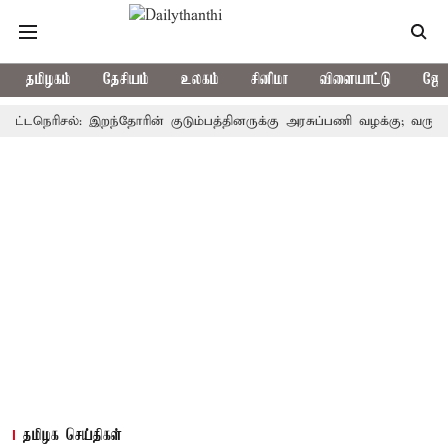
தமிழகம்
தேசியம்
உலகம்
சினிமா
விளையாட்டு
ஜோத
நெரிசல்: இறந்தோரின் குடும்பத்தினருக்கு அரசுப்பணி வழக்கு; வரும் 14ம்தே
தமிழக செய்திகள்