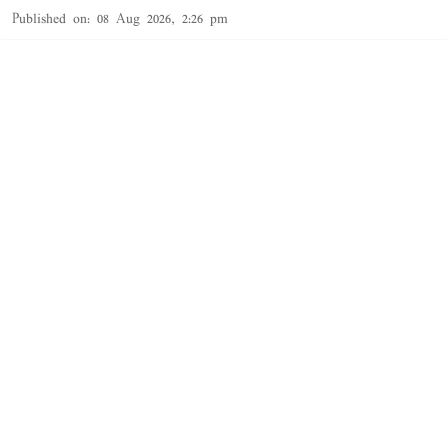
Published on
:
08 Aug 2026, 2:26 pm
தூத்துக்குடி,
தூத்துக்குடி
மாவட்டத்தில் சட்ட விரோதமாக
சாராயம்
காய்ச்சி
Read More