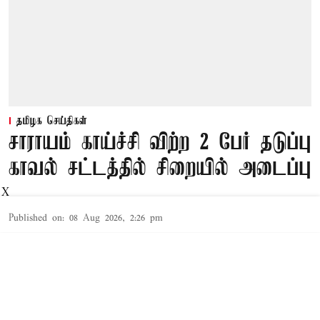
தமிழக செய்திகள்
சாராயம் காய்ச்சி விற்ற 2 பேர் தடுப்பு
காவல் சட்டத்தில் சிறையில் அடைப்பு
X
Published on
:
08 Aug 2026, 2:26 pm
தூத்துக்குடி,
தூத்துக்குடி
மாவட்டத்தில் சட்ட விரோதமாக
சாராயம்
காய்ச்சி