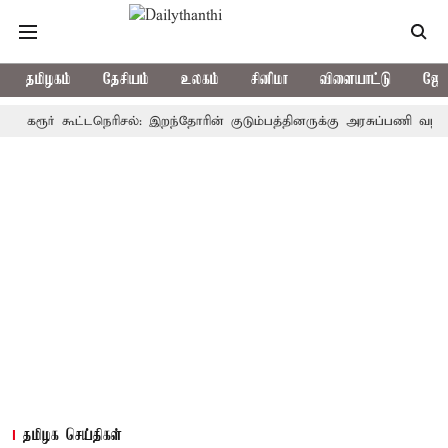
தமிழகம்
தேசியம்
உலகம்
சினிமா
விளையாட்டு
ஜோத
ூர் கூட்டநெரிசல்: இறந்தோரின் குடும்பத்தினருக்கு அரசுப்பணி வழக்கு; வரு
தமிழக செய்திகள்