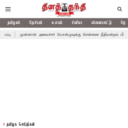
தமிழகம்
தேசியம்
உலகம்
சினிமா
விளையாட்டு
ஜோத
ுன்னாள் அமைச்சர் பொன்முடிக்கு சென்னை நீதிமன்றம் பிடிவாராண்ட்
தமிழக செய்திகள்