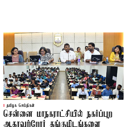
தமிழக செய்திகள்
சென்னை மாநகராட்சியில் நகர்ப்புற
ஆதரவற்றோர் தங்குமிடங்களை