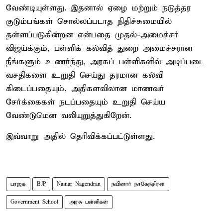
வேண்டியுள்ளது. இதனால் ஏழை மற்றும் நடுத்தர
குடும்பங்கள் சொல்லப்படாத நிதிச்சுமையில்
தள்ளப்படுகின்றன என்பதை முதல்-அமைச்சர்
விஜய்க்கும், பள்ளிக் கல்வித் துறை அமைச்சரான
நீங்களும் உணர்ந்து, அரசுப் பள்ளிகளில் அடிப்படை
வசதிகளை உறுதி செய்து தரமான கல்வி
கிடைப்பதையும், அதிகளவிலான மாணவர்
சேர்க்கைகள் நடப்பதையும் உறுதி செய்ய
வேண்டுமென வலியுறுத்துகிறேன்.
இவ்வாறு அதில் தெரிவிக்கப்பட்டுள்ளது.
பாஜக
BJP
Nainar Nagendran
நயினார் நாகேந்திரன்
Government School
அரசு பள்ளிகள்