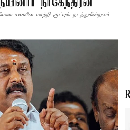
யினார் நாகேந்திரன்
ையாகவே மாற்றி சூட்டிங் நடத்துகின்றனர்
R