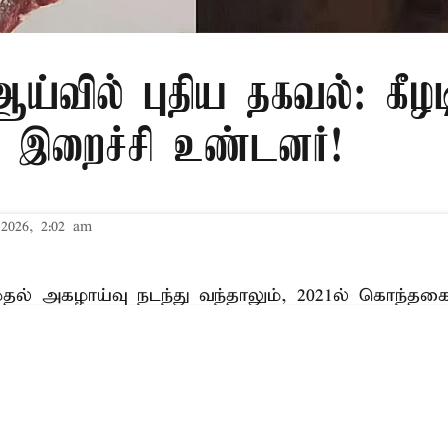
்வில் புதிய தகவல்: கீழட
 இறைச்சி உண்டனர்!
2026, 2:02 am
 முதல் அகழாய்வு நடந்து வந்தாலும், 2021ல் கொந்தக
 மதுரை காமராஜர் பல்கலை மரபணு பிரிவும் இதில்
7 முதுமக்கள் தாழிகள் கண்டறியப்பட்டன. அத்துடன்
ும் கண்டறியப்பட்டன. அவற்றை, மதுரை காமராஜர் 
குமரேசன் தலைமையிலான குழு ஆய்வு செய்தது.