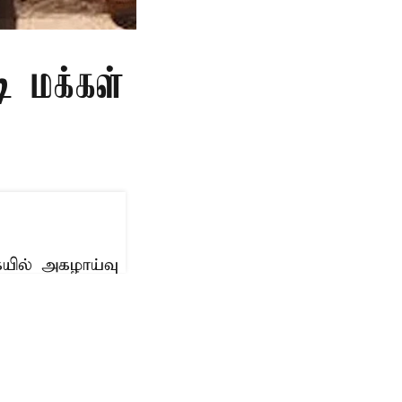
ி மக்கள்
ையில் அகழாய்வு
 இணைந்தது.
 மக்களின்
பல்கலை மரபணு