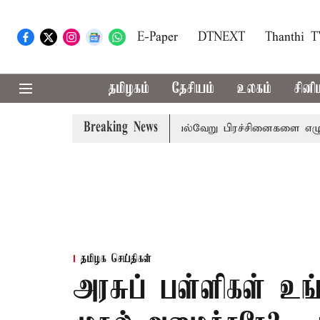
E-Paper
DTNEXT
Thanthi 
தமிழகம்
தேசியம்
உலகம்
சினி
Breaking News
விவாதம் இன்று தொடக்கம்: பல்வேறு பிரச்சினைகளை எழுப்ப எதிர்க
தமிழக செய்திகள்
அரசுப் பள்ளிகள் உங