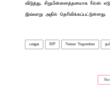
விடுத்து, சிறுபிள்ளைத்தனமாக ரீல்ஸ் எ
இவ்வாறு அதில் தெரிவிக்கப்பட்டுள்ளது.
பாஜக
BJP
Nainar Nagendran
நய
Sh