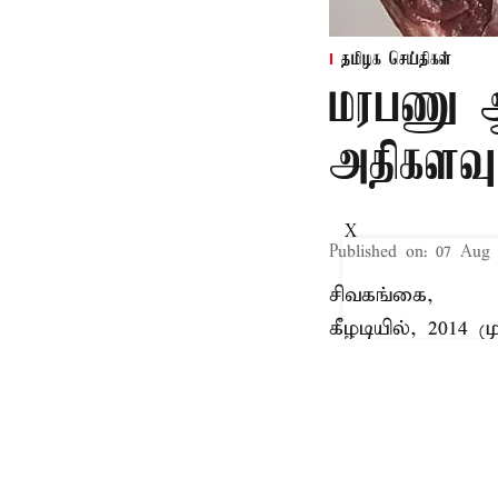
தமிழக செய்திகள்
மரபணு ஆய
அதிகளவு
X
Published on
:
07 Aug 
சிவகங்கை,
கீழடியில், 2014
தொடங்கிய பின்,
கொந்தகையில், 13
எலும்பு கூடுகள
பிரிவு தலைவர் 