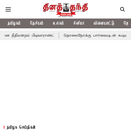
தமிழகம்
தேசியம்
உலகம்
சினிமா
விளையாட்டு
ஜோத
்றம் பிடிவாராண்ட்
தொலைநோக்கு பார்வையுடன் கூடிய வேளாண் பட்ஜ
தமிழக செய்திகள்