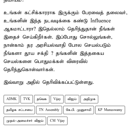
நியாயம்?
உங்கள் கட்சிக்காரராக இருக்கும் பேரவைத் தலைவர்,
உங்களின் இந்த நடவடிக்கை கண்டு Influence
ஆகமாட்டாரா? இதெல்லாம் தெரிந்துதான் நீங்கள்
இதைச் செய்கிறீர்கள். இப்போது சொல்லுங்கள்,
நான்காம் தர அரசியல்வாதி போல செயல்படும்
நீங்களா தூய சக்தி ? தங்களின் இத்தகைய
செயல்களை பொதுமக்கள் விரைவில்
தெரிந்துகொள்வார்கள்.
இவ்வாறு அதில் தெரிவிக்கப்பட்டுள்ளது.
ADMK
TVK
தவெக
Vijay
விஜய்
அதிமுக
தமிழக சட்டசபை
TN Assembly
கே.பி. முனுசாமி
KP Munuswamy
முதல்-அமைச்சர் விஜய்
CM Vijay