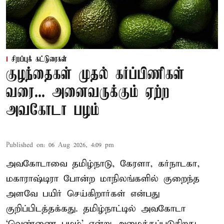
சிறப்புக் கட்டுரைகள்
குழந்தைகள் முதல் கர்ப்பிணிகள்
வரை... அனைவருக்கும் ஏற்ற
அவகோடா பழம்
Published on
:
06 Aug 2026, 4:09 pm
அவகோடாவை தமிழ்நாடு, கேரளா, கர்நாடகா,
மகாராஷ்டிரா போன்ற மாநிலங்களில் குறைந்த
அளவே பயிர் செய்கிறார்கள் என்பது
குறிப்பிடத்தக்கது. தமிழ்நாட்டில் அவகோடா
‘வெண்ணை பழம்’ என்று அழைக்கப்படுகிறது.