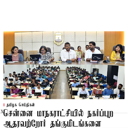
தமிழக செய்திகள்
சென்னை மாநகராட்சியில் நகர்ப்புற
X
ஆதரவற்றோர் தங்குமிடங்களை