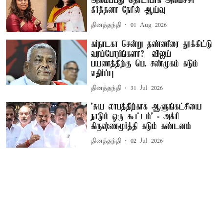
அமைப்பது தொடர்பாக அமைச்சர்
கீர்த்தனா நேரில் ஆய்வு
தினத்தந்தி
01 Aug 2026
கர்நாடகா சென்று தண்ணீரை தூக்கிட்டு
வரப்போறீங்களா? – விஜய்
பயணத்திற்கு பெ. சண்முகம் கடும்
எதிர்ப்பு
தினத்தந்தி
31 Jul 2026
’சுய லாபத்திற்காக ஆளுங்கட்சியை
நாடும் ஒரு கூட்டம்’ - அக்ரி
கிருஷ்ணமூர்த்தி கடும் கண்டனம்
தினத்தந்தி
02 Jul 2026