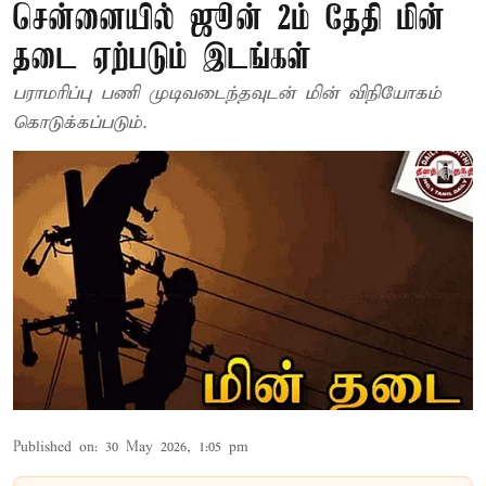
சென்னையில் ஜூன் 2ம் தேதி மின்
தடை ஏற்படும் இடங்கள்
பராமரிப்பு பணி முடிவடைந்தவுடன் மின் விநியோகம்
கொடுக்கப்படும்.
Published on
:
30 May 2026, 1:05 pm