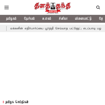
தமிழகம்
தேசியம்
உலகம்
சினிமா
விளையாட்டு
ஜோத
ின் எதிர்பார்ப்பை பூர்த்தி செய்யாத பட்ஜெட்; எடப்பாடி பழனிசாமி
பட்
தமிழக செய்திகள்