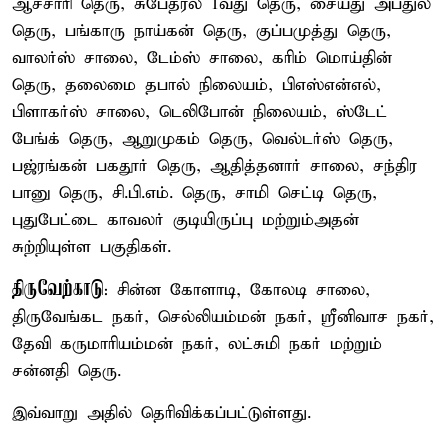
ஆச்சாரி தெரு, சுபேதரல் 1வது தெரு, சையது அப்துல்
தெரு, பங்காரு நாய்கன் தெரு, குப்பமுத்து தெரு,
வாலர்ஸ் சாலை, டேம்ஸ் சாலை, கரிம் மொய்தின்
தெரு, தலைமை தபால் நிலையம், பிஎஸ்என்எல்,
பிளாகர்ஸ் சாலை, டெலிபோன் நிலையம், ஸ்டேட்
பேங்க் தெரு, ஆறுமுகம் தெரு, வெல்டர்ஸ் தெரு,
பஜ்ரங்கன் பகதூர் தெரு, ஆதித்தனார் சாலை, சந்திர
பானு தெரு, சி.பி.எம். தெரு, சாமி செட்டி தெரு,
புதுபேட்டை காவலர் குடியிருப்பு மற்றும்அதன்
சுற்றியுள்ள பகுதிகள்.
திருவேற்காடு
: சின்ன கோளாடி, கோலடி சாலை,
திருவேங்கட நகர், செல்லியம்மன் நகர், ஸ்ரீனிவாச நகர்,
தேவி கருமாரியம்மன் நகர், லட்சுமி நகர் மற்றும்
சன்னதி தெரு.
இவ்வாறு அதில் தெரிவிக்கப்பட்டுள்ளது.