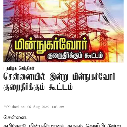
தமிழக செய்திகள்
சென்னையில் இன்று மின்நுகர்வோர்
குறைதீர்க்கும் கூட்டம்
Published on
:
06 Aug 2026, 1:03 am
சென்னை,
தமிழ்நாடு மின்பகிர்மானக் கழகம் வெளியிட்டுள்ள