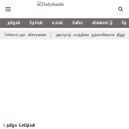
தமிழகம்
தேசியம்
உலகம்
சினிமா
விளையாட்டு
ஜோத
கோர்ட்டில் விசாரணை
அமர்நாத் யாத்திரை தற்காலிகமாக நிறுத்தம்
இ
தமிழக செய்திகள்