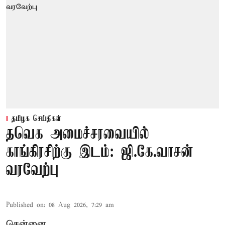
தமிழக செய்திகள்
தவெக அமைச்சரவையில்
காங்கிரசிற்கு இடம்: ஜி.கே.வாசன்
வரவேற்பு
Published on
:
08 Aug 2026, 7:29 am
சென்னை,