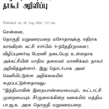
தாகூர் அறிவிப்பு
Published on
:
08 Aug 2026, 7:37 am
சென்னை,
தொகுதி மறுவரையறை மசோதாவுக்கு எதிராக
காங்கிரஸ் கட்சி சார்பில் 9-ந்தேதி(நாளை)
விழிப்புணர்வு பேரணி நடைபெற உள்ளதாக
அக்கட்சியின் மாநில தலைவர் மாணிக்கம் தாகூர்
அறிவித்துள்ளார். இது தொடர்பாக அவர்
வெளியிட்டுள்ள அறிக்கையில்
கூறப்பட்டுள்ளதாவது;-
“இந்தியாவின் இறையாண்மையையும், கூட்டாட்சி
முறையையும் சீர்குலைக்கின்ற வகையில் மத்திய
பா.ஜ.க. அரசு தொகுதி மறுவரையறை