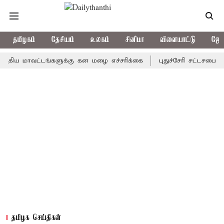
தமிழகம்
தேசியம்
உலகம்
சினிமா
விளையாட்டு
ஜோத
ாவட்டங்களுக்கு கன மழை எச்சரிக்கை
புதுச்சேரி சட்டசபையில் வரும
தமிழக செய்திகள்