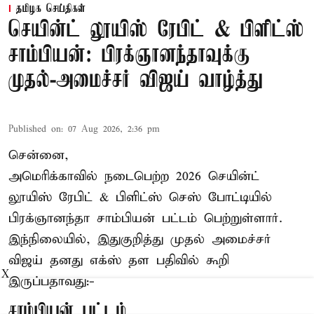
தமிழக செய்திகள்
செயின்ட் லூயிஸ் ரேபிட் & பிளிட்ஸ்
சாம்பியன்: பிரக்ஞானந்தாவுக்கு
முதல்-அமைச்சர் விஜய் வாழ்த்து
Published on
:
07 Aug 2026, 2:36 pm
சென்னை,
அமெரிக்காவில் நடைபெற்ற 2026 செயின்ட்
லூயிஸ் ரேபிட் & பிளிட்ஸ் செஸ் போட்டியில்
பிரக்ஞானந்தா சாம்பியன் பட்டம் பெற்றுள்ளார்.
இந்நிலையில், இதுகுறித்து முதல் அமைச்சர்
விஜய் தனது எக்ஸ் தள பதிவில் கூறி
X
இருப்பதாவது:-
சாம்பியன் பட்டம்