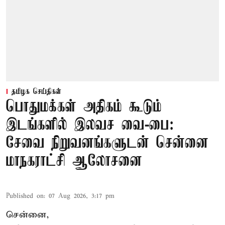
தமிழக செய்திகள்
பொதுமக்கள் அதிகம் கூடும்
இடங்களில் இலவச வை-பை:
சேவை நிறுவனங்களுடன் சென்னை
மாநகராட்சி ஆலோசனை
Published on
:
07 Aug 2026, 3:17 pm
சென்னை,