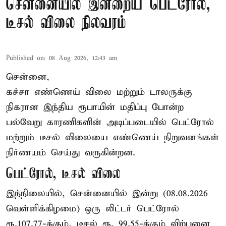
சென்னையில் இன்றைய பெட்ரோல்,
டீசல் விலை நிலவரம்
Published on
:
08 Aug 2026, 12:43 am
சென்னை,
கச்சா எண்ணெய் விலை மற்றும் டாலருக்கு
நிகரான இந்திய ரூபாயின் மதிப்பு போன்ற
பல்வேறு காரணிகளின் அடிப்படையில் பெட்ரோல்
மற்றும் டீசல் விலையை எண்ணெய் நிறுவனங்கள்
நிர்ணயம் செய்து வருகின்றன.
பெட்ரோல், டீசல் விலை
இந்நிலையில், சென்னையில் இன்று (08.08.2026
வெள்ளிக்கிழமை) ஒரு லிட்டர் பெட்ரோல்
ரூ.107.77-க்கும், டீசல் ரூ. 99.55-க்கும் விற்பனை