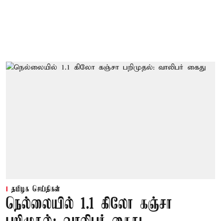
தமிழக செய்திகள்
நெல்லையில் 1.1 கிலோ கஞ்சா