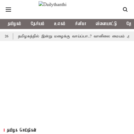
தமிழகம்
தேசியம்
உலகம்
சினிமா
விளையாட்டு
ஜோத
தமிழகத்தில் இன்று மழைக்கு வாய்ப்பா..? வானிலை மையம் அப்டேட்
தமிழக செய்திகள்