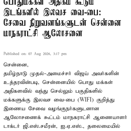
பொதுமக்கள் அதிகம் கூடும்
இடங்களில் இலவச வை-பை:
சேவை நிறுவனங்களுடன் சென்னை
மாநகராட்சி ஆலோசனை
Published on
:
07 Aug 2026, 3:17 pm
சென்னை,
தமிழ்நாடு முதல்-அமைச்சர் விஜய் அவர்களின்
உத்தரவின்படி, சென்னையில் பொது மக்கள்
அதிகளவில் வந்து செல்லும் பகுதிகளில்
மக்களுக்கு இலவச வை-பை (WIFI) குறித்து
இணைய சேவை வழங்குநர்களுடனான
ஆலோசணைக் கூட்டம் மாநகராட்சி ஆணையாளர்
டாக்டர் ஜி.எஸ்.சமீரன், ஐ.ஏ.எஸ்., தலைமையில்