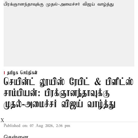
தமிழக செய்திகள்
செயின்ட் லூயிஸ் ரேபிட் & பிளிட்ஸ்
சாம்பியன்: பிரக்ஞானந்தாவுக்கு
முதல்-அமைச்சர் விஜய் வாழ்த்து
X
Published on
:
07 Aug 2026, 2:36 pm
சென்னை,