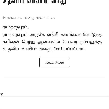
உதவிய வாலிபர் கைது
Published on
:
08 Aug 2026, 7:13 am
ராமநாதபுரம்,
ராமநாதபுரம் அருகே வங்கி கணக்கை கொடுத்து
கமிஷன் பெற்று ஆன்லைன் மோசடி கும்பலுக்கு
உதவிய வாலிபர் கைது செய்யப்பட்டார்.
Read More
X