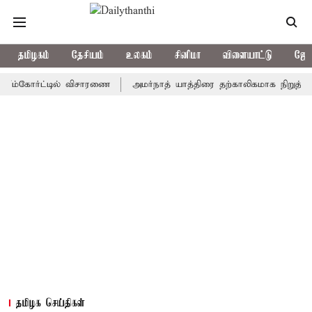
தமிழகம்
தேசியம்
உலகம்
சினிமா
விளையாட்டு
ஜோத
கோர்ட்டில் விசாரணை
அமர்நாத் யாத்திரை தற்காலிகமாக நிறுத்தம்
இ
தமிழக செய்திகள்