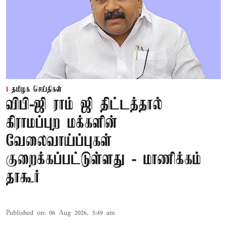
தமிழக செய்திகள்
விபி-ஜி ராம் ஜி திட்டத்தால்
கிராமப்புற மக்களின்
வேலைவாய்ப்புகள்
குறைக்கப்பட்டுள்ளது - மாணிக்கம்
தாகூர்
Published on
:
06 Aug 2026, 5:49 am