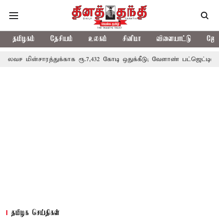
தமிழகம்
தேசியம்
உலகம்
சினிமா
விளையாட்டு
ஜோத
த்துக்காக ரூ.7,432 கோடி ஒதுக்கீடு; வேளாண் பட்ஜெட்டில் அறிவிப்பு
தமிழக செய்திகள்