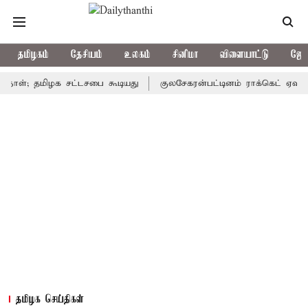
தமிழகம்
தேசியம்
உலகம்
சினிமா
விளையாட்டு
ஜோத
 தமிழக சட்டசபை கூடியது
குலசேகரன்பட்டினம் ராக்கெட் ஏவுதளம் தன
தமிழக செய்திகள்