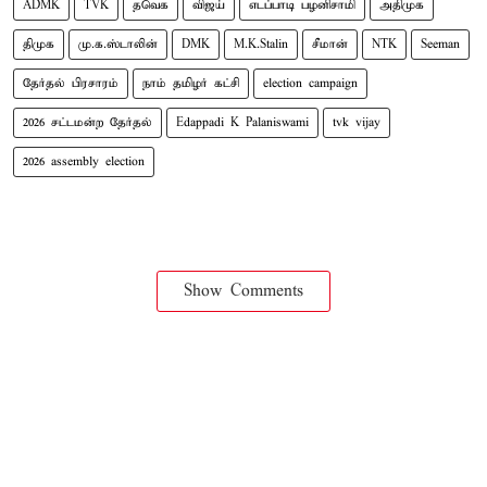
ADMK
TVK
தவெக
விஜய்
எடப்பாடி பழனிசாமி
அதிமுக
திமுக
மு.க.ஸ்டாலின்
DMK
M.K.Stalin
சீமான்
NTK
Seeman
தேர்தல் பிரசாரம்
நாம் தமிழர் கட்சி
election campaign
2026 சட்டமன்ற தேர்தல்
Edappadi K Palaniswami
tvk vijay
2026 assembly election
Show Comments