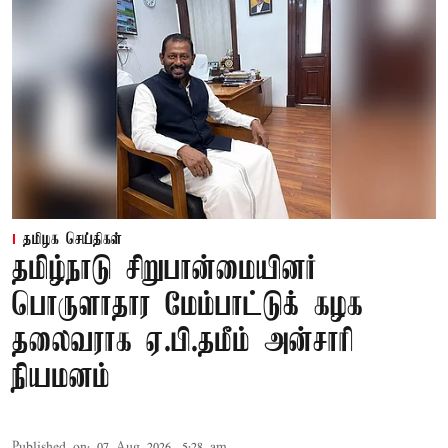
தமிழக செய்திகள்
தமிழ்நாடு சிறுபான்மையினர்
பொருளாதார மேம்பாட்டுக் கழக
தலைவராக ஏ.பி.தமீம் அன்சாரி
நியமனம்
Published on
:
07 Aug 2026, 5:28 am