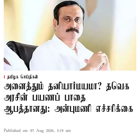
தமிழக செய்திகள்
அனைத்தும் தனியார்மயமா? தவெக
அரசின் பயணப் பாதை
ஆபத்தானது: அன்புமணி எச்சரிக்கை
Published on
:
07 Aug 2026, 5:19 am