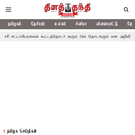
தமிழகம்
தேசியம்
உலகம்
சினிமா
விளையாட்டு
ஜோத
டப்பேரவைக் கூட்டத்தொடர் வரும் 24ம் தொடங்கும் என அறிவிப்பு
பழனிக
தமிழக செய்திகள்